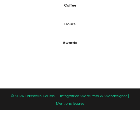
Coffee
Hours
Awards
© 2024 Raphaëlle Roussel - Intégratrice WordPress & Webdesigner |
Mentions légales