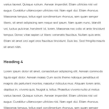
varius laoreet. Quisque rutrum. Aenean imperdiet. Etiam ultricies nisi vel
augue. Curabitur ullamcorper ultricies nisi. Nam eget dui. Etiam rhoncus.
Maecenas tempus, tellus eget condimentum rhoncus, sem quam semper
libero, sit amet adipiscing sem neque sed ipsum. Nam quam nunc, blandit
vel, luctus pulvinar, hendrerit id, lorem. Maecenas nec odio et ante tincidunt
tempus. Donec vitae sapien ut libero venenatis faucibus. Nullam quis ante.
Etiam sit amet orci eget eros faucibus tincidunt. Duis leo. Sed fringilla mauris
sit amet nibh.
Heading 4
Lorem ipsum dolor sit amet, consectetuer adipiscing elit. Aenean commodo
ligula eget dolor. Aenean massa. Cum sociis theme natoque penatibus et
magnis dis parturient montes, nascetur ridiculus mus. Aliquam lorem ante,
dapibus in, viverra quis, feugiat a, tellus. Phasellus viverra nulla ut metus
varius laoreet. Quisque rutrum. Aenean imperdiet. Etiam ultricies nisi vel
augue. Curabitur ullamcorper ultricies nisi. Nam eget dui. Etiam rhoncus.
Maecenas tempus, tellus eget condimentum rhoncus, sem quam semper