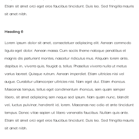
Etiam sit amet orci eget eros faucibus tincidunt. Duis leo. Sed fringilla mauris
sit amet nibh.
Heading 6
Lorem ipsum dolor sit amet, consectetuer adipiscing elit. Aenean commodo
ligula eget dolor. Aenean massa. Cum sociis theme natoque penatibus et
magnis dis parturient montes, nascetur ridiculus mus. Aliquam lorem ante,
dapibus in, viverra quis, feugiat a, tellus. Phasellus viverra nulla ut metus
varius laoreet. Quisque rutrum. Aenean imperdiet. Etiam ultricies nisi vel
augue. Curabitur ullamcorper ultricies nisi. Nam eget dui. Etiam rhoncus.
Maecenas tempus, tellus eget condimentum rhoncus, sem quam semper
libero, sit amet adipiscing sem neque sed ipsum. Nam quam nunc, blandit
vel, luctus pulvinar, hendrerit id, lorem. Maecenas nec odio et ante tincidunt
tempus. Donec vitae sapien ut libero venenatis faucibus. Nullam quis ante.
Etiam sit amet orci eget eros faucibus tincidunt. Duis leo. Sed fringilla mauris
sit amet nibh.