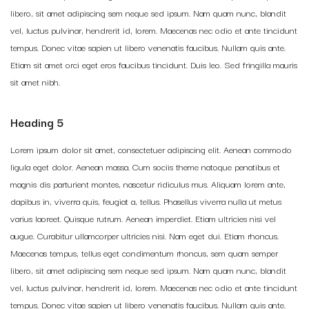
libero, sit amet adipiscing sem neque sed ipsum. Nam quam nunc, blandit
vel, luctus pulvinar, hendrerit id, lorem. Maecenas nec odio et ante tincidunt
tempus. Donec vitae sapien ut libero venenatis faucibus. Nullam quis ante.
Etiam sit amet orci eget eros faucibus tincidunt. Duis leo. Sed fringilla mauris
sit amet nibh.
Heading 5
Lorem ipsum dolor sit amet, consectetuer adipiscing elit. Aenean commodo
ligula eget dolor. Aenean massa. Cum sociis theme natoque penatibus et
magnis dis parturient montes, nascetur ridiculus mus. Aliquam lorem ante,
dapibus in, viverra quis, feugiat a, tellus. Phasellus viverra nulla ut metus
varius laoreet. Quisque rutrum. Aenean imperdiet. Etiam ultricies nisi vel
augue. Curabitur ullamcorper ultricies nisi. Nam eget dui. Etiam rhoncus.
Maecenas tempus, tellus eget condimentum rhoncus, sem quam semper
libero, sit amet adipiscing sem neque sed ipsum. Nam quam nunc, blandit
vel, luctus pulvinar, hendrerit id, lorem. Maecenas nec odio et ante tincidunt
tempus. Donec vitae sapien ut libero venenatis faucibus. Nullam quis ante.