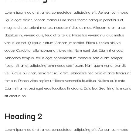
Lorem ipsum dolor sit amet, consectetuer adipiscing elit. Aenean commodo
ligula eget dolor. Aenean massa. Cum sociis theme natoque penatibus et
magnis dis parturient montes, nascetur ridiculus mus. Aliquam lorem ante,
dapibus in, viverra quis, feugiat a, tellus. Phasellus viverra nulla ut metus
varius laoreet. Quisque rutrum. Aenean imperdiet. Etiam ultricies nisi vel
augue. Curabitur ullamcorper ultricies nisi. Nam eget dui. Etiam rhoncus.
Maecenas tempus, tellus eget condimentum rhoncus, sem quam semper
libero, sit amet adipiscing sem neque sed ipsum. Nam quam nunc, blandit
vel, luctus pulvinar, hendrerit id, lorem. Maecenas nec odio et ante tincidunt
tempus. Donec vitae sapien ut libero venenatis faucibus. Nullam quis ante.
Etiam sit amet orci eget eros faucibus tincidunt. Duis leo. Sed fringilla mauris
sit amet nibh.
Heading 2
Lorem ipsum dolor sit amet, consectetuer adipiscing elit. Aenean commodo