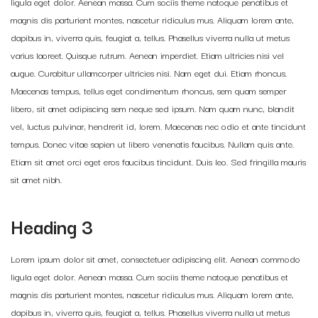
ligula eget dolor. Aenean massa. Cum sociis theme natoque penatibus et
magnis dis parturient montes, nascetur ridiculus mus. Aliquam lorem ante,
dapibus in, viverra quis, feugiat a, tellus. Phasellus viverra nulla ut metus
varius laoreet. Quisque rutrum. Aenean imperdiet. Etiam ultricies nisi vel
augue. Curabitur ullamcorper ultricies nisi. Nam eget dui. Etiam rhoncus.
Maecenas tempus, tellus eget condimentum rhoncus, sem quam semper
libero, sit amet adipiscing sem neque sed ipsum. Nam quam nunc, blandit
vel, luctus pulvinar, hendrerit id, lorem. Maecenas nec odio et ante tincidunt
tempus. Donec vitae sapien ut libero venenatis faucibus. Nullam quis ante.
Etiam sit amet orci eget eros faucibus tincidunt. Duis leo. Sed fringilla mauris
sit amet nibh.
Heading 3
Lorem ipsum dolor sit amet, consectetuer adipiscing elit. Aenean commodo
ligula eget dolor. Aenean massa. Cum sociis theme natoque penatibus et
magnis dis parturient montes, nascetur ridiculus mus. Aliquam lorem ante,
dapibus in, viverra quis, feugiat a, tellus. Phasellus viverra nulla ut metus