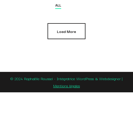
ALL
Load More
© 2024 Raphaëlle Roussel - Intégratrice WordPress & Webdesigner |
Mentions légales